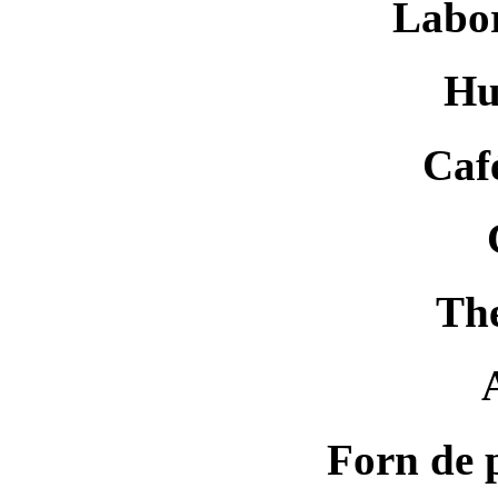
Labor
Hu
Café
Th
Forn de