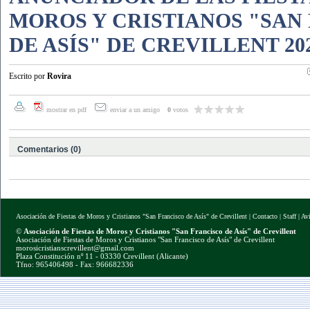
MOROS Y CRISTIANOS "SAN
DE ASÍS" DE CREVILLENT 20
Escrito por
Rovira
mostrar en pdf
enviar a un amigo
0
votos
Comentarios (0)
Asociación de Fiestas de Moros y Cristianos "San Francisco de Asís" de Crevillent
|
Contacto
|
Staff
|
Av
©
Asociación de Fiestas de Moros y Cristianos "San Francisco de Asís" de Crevillent
Asociación de Fiestas de Moros y Cristianos "San Francisco de Asís" de Crevillent
morosicristianscrevillent@gmail.com
Plaza Constitución nº 11 - 03330 Crevillent (Alicante)
Tfno: 965406498 - Fax: 966682336