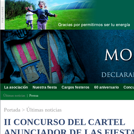
La asociación
Nuestra fiesta
Cargos festeros
60 aniversario
Concu
Últimas noticias
|
Prensa
Portada
>
Últimas noticias
II CONCURSO DEL CARTEL
ANUNCIADOR DE LAS FIEST