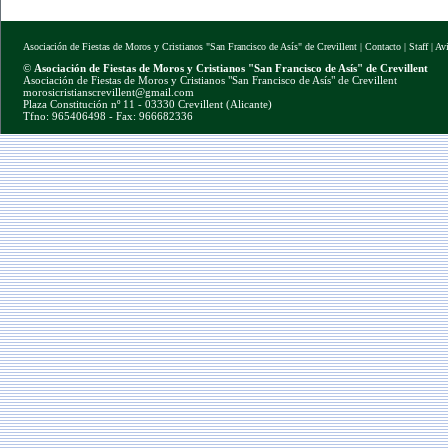
Asociación de Fiestas de Moros y Cristianos "San Francisco de Asís" de Crevillent
|
Contacto
|
Staff
|
Av
©
Asociación de Fiestas de Moros y Cristianos "San Francisco de Asís" de Crevillent
Asociación de Fiestas de Moros y Cristianos "San Francisco de Asís" de Crevillent
morosicristianscrevillent@gmail.com
Plaza Constitución nº 11 - 03330 Crevillent (Alicante)
Tfno: 965406498 - Fax: 966682336