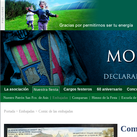
La asociación
Cargos festeros
60 aniversario
Concu
Nuestra fiesta
Nuestro Patrón San Fco. de Asis
|
Embajadas
|
Comparsas
|
Himno de la Festa
|
Escuela de 
Portada
>
Embajadas
>
Comic de las embajadas
Comi