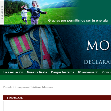
La asociación
Nuestra fiesta
Cargos festeros
60 aniversario
Concu
Portada
>
Comparsa Cristiana Maseros
Fiestas 2009