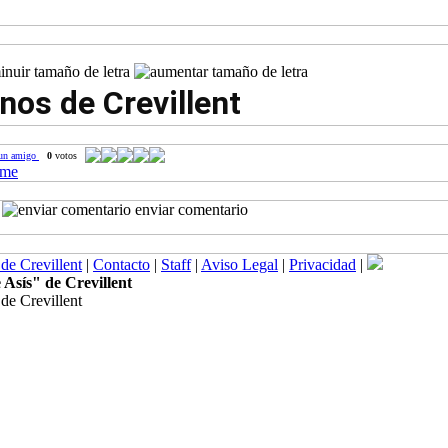
nos de Crevillent
 un amigo
0
votos
enviar comentario
de Crevillent
|
Contacto
|
Staff
|
Aviso Legal
|
Privacidad
|
 Asís" de Crevillent
de Crevillent