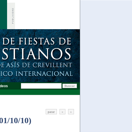
deos
parar
«
»
(01/10/10)