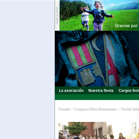
La asociación
Nuestra fiesta
Cargos fes
Portada
>
Comparsa Mora Benimerines
>
Desfile Infa