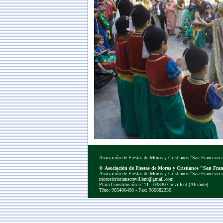
Asociación de Fiestas de Moros y Cristianos "San Francisco d
©
Asociación de Fiestas de Moros y Cristianos "San Franc
Asociación de Fiestas de Moros y Cristianos "San Francisco d
morosicristianscrevillent@gmail.com
Plaza Constitución nº 11 - 03330 Crevillent (Alicante)
Tfno: 965406498 - Fax: 966682336