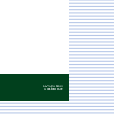
powered by
go
press
su periódico online