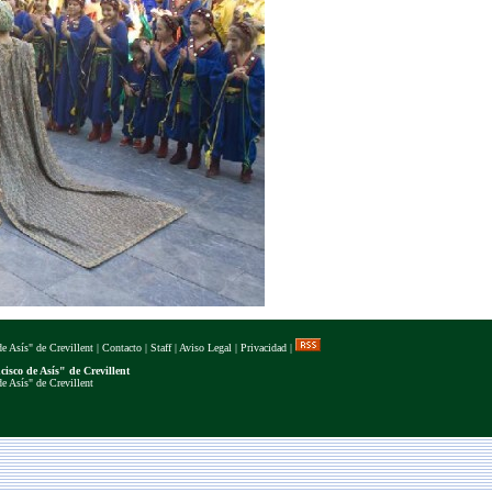
e Asís" de Crevillent
|
Contacto
|
Staff
|
Aviso Legal
|
Privacidad
|
isco de Asís" de Crevillent
e Asís" de Crevillent