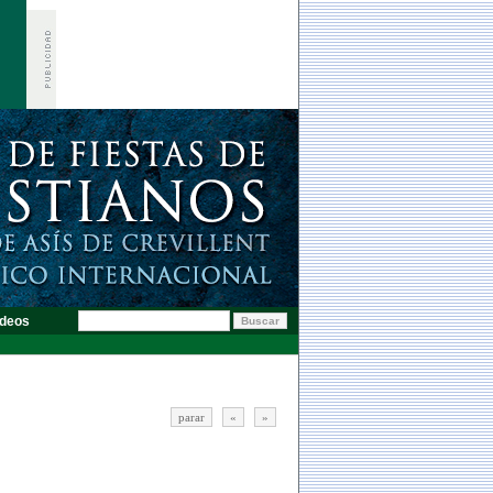
deos
parar
«
»