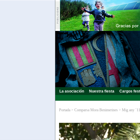
La asociación
Nuestra fiesta
Cargos fes
Portada
>
Comparsa Mora Benimerines
>
Mig any `1