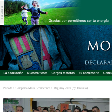
La asociación
Nuestra fiesta
Cargos festeros
60 aniversario
Concu
Portada
>
Comparsa Mora Benimerines
>
Mig Any 2010 (by Taravillo)