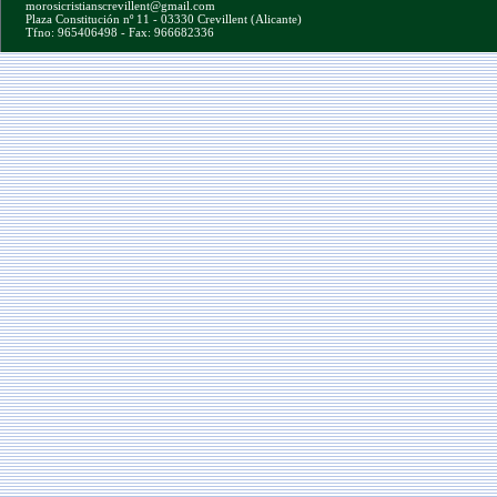
morosicristianscrevillent@gmail.com
Plaza Constitución nº 11 - 03330 Crevillent (Alicante)
Tfno: 965406498 - Fax: 966682336