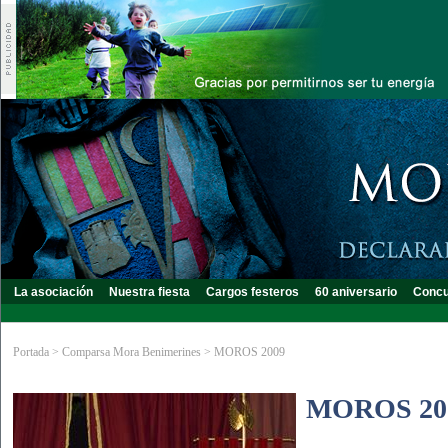
La asociación
Nuestra fiesta
Cargos festeros
60 aniversario
Concu
Portada
>
Comparsa Mora Benimerines
>
MOROS 2009
MOROS 20