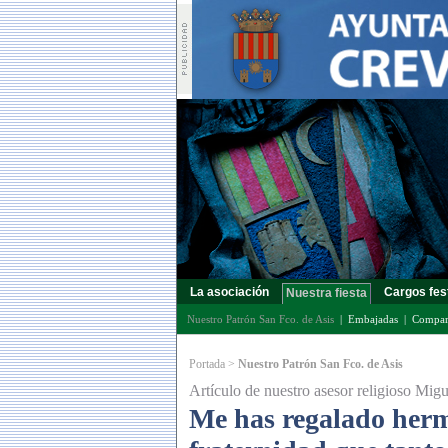
La asociación
Cargos fes
Nuestra fiesta
Nuestro Patrón San Fco. de Asis
|
Embajadas
|
Compar
Portada
>
Nuestro Patrón San Fco. de Asis
Artículo de nuestro asesor religioso Mi
Me has regalado herm