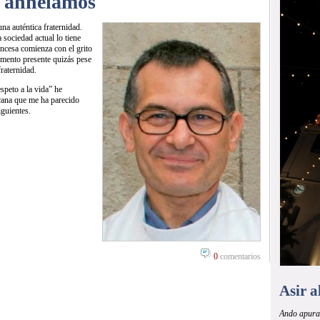
o anhelamos
na auténtica fraternidad.
 sociedad actual lo tiene
ncesa comienza con el grito
omento presente quizás pese
fraternidad.
speto a la vida” he
scana que me ha parecido
iguientes.
0
comentarios
Asir a
Ando apura