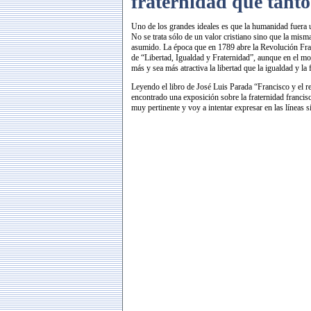
fraternidad que tant
Uno de los grandes ideales es que la humanidad fuera u
No se trata sólo de un valor cristiano sino que la misma
asumido. La época que en 1789 abre la Revolución Fra
de “Libertad, Igualdad y Fraternidad”, aunque en el m
más y sea más atractiva la libertad que la igualdad y la 
Leyendo el libro de José Luis Parada “Francisco y el re
encontrado una exposición sobre la fraternidad franci
muy pertinente y voy a intentar expresar en las líneas s