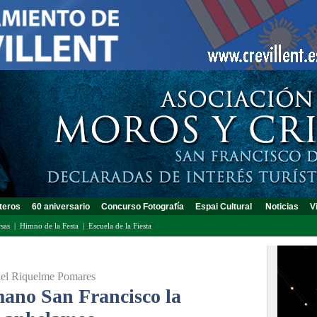
teros
60 aniversario
Concurso Fotografía
Espai Cultural
Noticias
V
sas
|
Himno de la Festa
|
Escuela de la Fiesta
guel Riquelme Pomares
ano San Francisco la