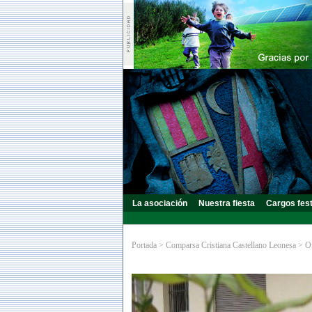
La asociación
Nuestra fiesta
Cargos fes
Portada
>
Comparsa Cristiana Castellano Leonesa
>
O