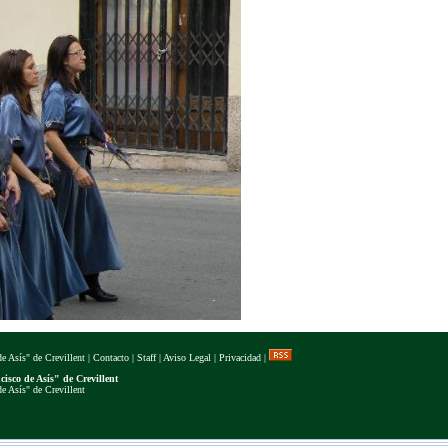
e Asís" de Crevillent
|
Contacto
|
Staff
|
Aviso Legal
|
Privacidad
|
isco de Asís" de Crevillent
e Asís" de Crevillent