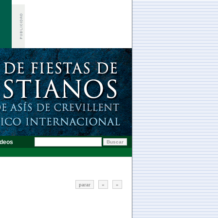
deos
parar
«
»