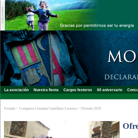
La asociación
Nuestra fiesta
Cargos festeros
60 aniversario
Concu
Portada
>
Comparsa Cristiana Castellano Leonesa
>
Ofrenda 2010
Ofr