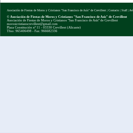
Asociación de Fiestas de Moros y Cristianos "San Francisco de Asís" de Crevillent
|
Contacto
|
Staff
|
Av
©
Asociación de Fiestas de Moros y Cristianos "San Francisco de Asís" de Crevillent
Asociación de Fiestas de Moros y Cristianos "San Francisco de Asís" de Crevillent
morosicristianscrevillent@gmail.com
Plaza Constitución nº 11 - 03330 Crevillent (Alicante)
Tfno: 965406498 - Fax: 966682336