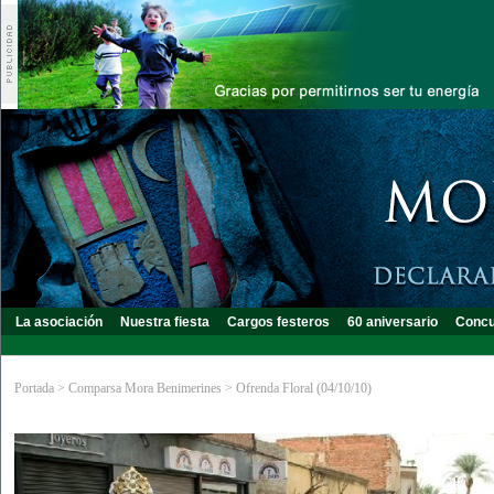
La asociación
Nuestra fiesta
Cargos festeros
60 aniversario
Concu
Portada
>
Comparsa Mora Benimerines
>
Ofrenda Floral (04/10/10)