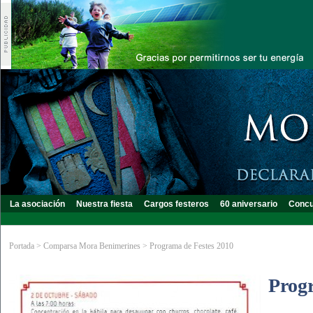
La asociación
Nuestra fiesta
Cargos festeros
60 aniversario
Concu
Portada
>
Comparsa Mora Benimerines
>
Programa de Festes 2010
Prog